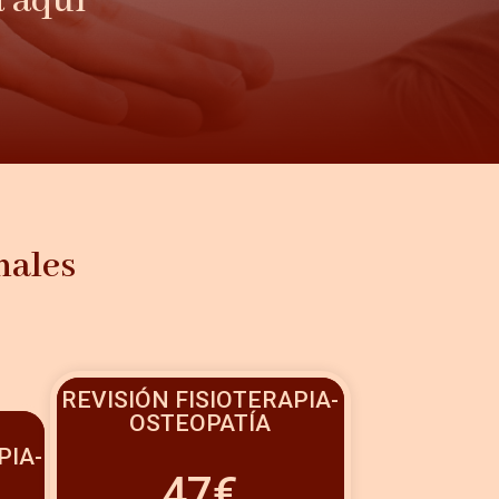
a aquí
nales
REVISIÓN FISIOTERAPIA-
OSTEOPATÍA
PIA-
47€