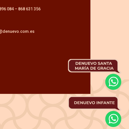
896 084
–
868 631 356
o@denuevo.com.es