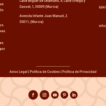
Calle Miguel de Unamuno, 4, Calle Ortega y
que
Gasset, 1, 30009 (Murcia)
604 
ido
Avenida Infante Juan Manuel, 2.
30011, (Murcia)
tos
inf
vas.
tes
 por
Aviso Legal
|
Política de Cookies
|
Política de Privacidad