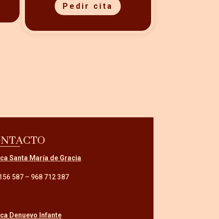
Pedir cita
ONTACTO
ica Santa María de Gracia
156 587
–
968 712 387
ica Denuevo Infante