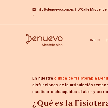
📧
info@denuevo.com.es
| 📍
Calle Miguel d
2
INICIO
E
En nuestra
clínica de fisioterapia Den
disfunciones de la articulación tempor
masticar o chasquidos al abrir y cerr
¿Qué es la Fisiote